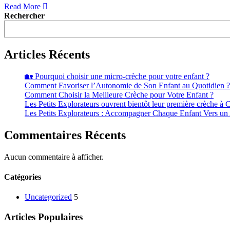
Read More
Rechercher
Articles Récents
🏡 Pourquoi choisir une micro-crèche pour votre enfant ?
Comment Favoriser l’Autonomie de Son Enfant au Quotidien ?
Comment Choisir la Meilleure Crèche pour Votre Enfant ?
Les Petits Explorateurs ouvrent bientôt leur première crèche à C
Les Petits Explorateurs : Accompagner Chaque Enfant Vers un
Commentaires Récents
Aucun commentaire à afficher.
Catégories
Uncategorized
5
Articles Populaires