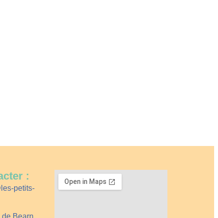
cter :
es-petits-
e de Bearn